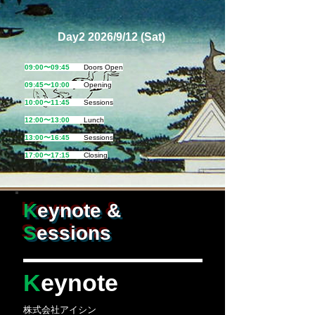
Day2 2026/9/12 (Sat)
09:00〜09:45
Doors Open
09:45〜10:00
Opening
10:00〜11:45
Sessions
12:00〜13:00
Lunch
13:00〜16:45
Sessions
17:00〜17:15
Closing
K
eynote &
S
essions
K
eynote
株式会社アイシン