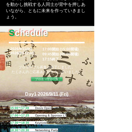
を動かし挑戦する人同士が背中を押しあ
いながら、ともに未来を作っていきまし
ょう。
S
chedule
2026/9/11(fri)
17:00開始
(15:00開場)
2026/9/12(sat)
09:45開始 (09:00開場)
17:15終了
プロポーザル募集は終了しました。
たくさんのご応募ありがとうございました。
プロポーザル一覧
Day1 2026/9/11 (Fri)
15:00〜17:00
Doors Open
17:00〜17:25
Opening & Sponsor LT
17:30〜18:30
Keynote
18:30〜20
:30
Networking Party