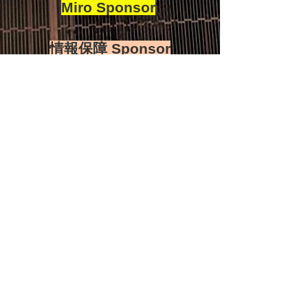
Miro Sponsor
情報保障 Sponsor
後援
T
ickets