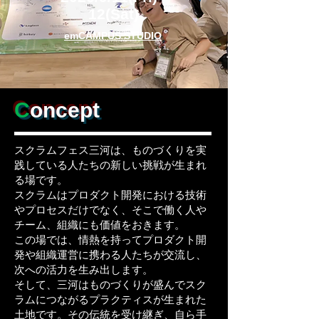
12(Sat)
emCAMPUS STUDIO
C
oncept
スクラムフェス三河は、ものづくりを実
践している人たちの新しい挑戦が生まれ
る場です。
スクラムはプロダクト開発における技術
やプロセスだけでなく、そこで働く人や
チーム、組織にも価値をおきます。
この場では、情熱を持ってプロダクト開
発や組織運営に携わる人たちが交流し、
次への活力を生み出します。
そして、三河はものづくりが盛んでスク
ラムにつながるプラクティスが生まれた
土地です。その伝統を受け継ぎ、自ら手