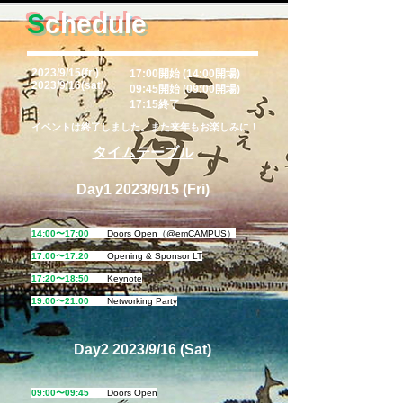
S
chedule
2023/9/15(fri)
17:00開始
(14:00開場)
2023/9/16(sat)
09:45開始 (09:00開場)
17:15終了
イベントは終了しました。また来年もお楽しみに！
タイムテーブル
Day1 2023/9/15 (Fri)
14:00〜17:00
Doors Open（@emCAMPUS）
17:00〜17:20
Opening & Sponsor LT
17:20〜18:50
Keynote
19:00〜21
:00
Networking Party
Day2 2023/9/16 (Sat)
09:00〜09:45
Doors Open