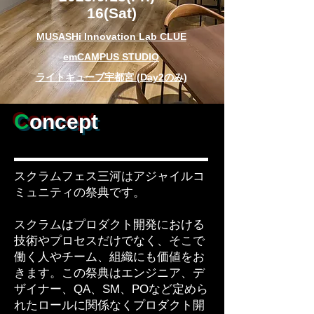
16(Sat)
MUSASHi Innovation Lab CLUE
emCAMPUS STUDIO
ライトキューブ宇都宮 (Day2のみ)
C
oncept
スクラムフェス三河はアジャイルコ
ミュニティの祭典です。
スクラムはプロダクト開発における
技術やプロセスだけでなく、そこで
働く人やチーム、組織にも価値をお
きます。この祭典はエンジニア、デ
ザイナー、QA、SM、POなど定めら
れたロールに関係なくプロダクト開