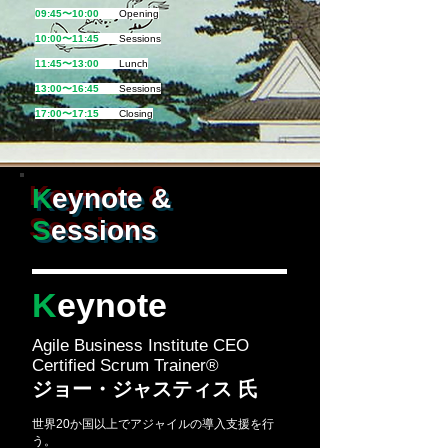
09:45〜10:00
Opening
10:00〜11:45
Sessions
11:45〜13:00
Lunch
13:00〜16:45
Sessions
17:00〜17:15
Closing
K
eynote &
S
essions
K
eynote
Agile Business Institute CEO
Certified Scrum Trainer®️
ジョー・ジャスティス 氏
世界20か国以上でアジャイルの導入支援を行
う。