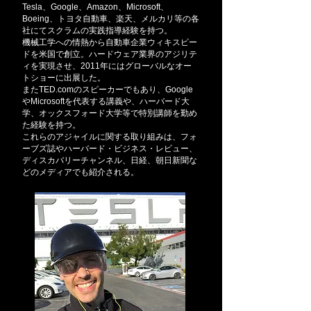
Tesla、Google、Amazon、Microsoft、
Boeing、トヨタ自動車、
楽天、メルカリ等の各
社にてスクラムの実践指導経験を持つ。
機械工学への情熱から自動車企業ウィキスピー
ドを米国で創立。
ハードウェア業界のアジリテ
ィを実現させ、2011年には
グローバルなオー
トショーに出展した。
またTED.comのスピーカーでもあり、Google
やMicrosoftを代表する講義や、ハーバード
大
学、
オックスフォード大学等で特別講師を勤め
た経験を持つ。
これらのアジャイルに関する取り組みは、フォ
ーブズ誌やハーバード・ビジネス・レビュー、
ディスカバリーチャンネル、日経、朝日新聞な
どのメディアでも紹介される。